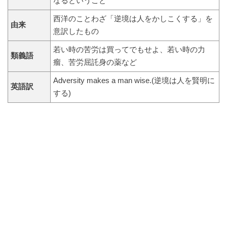
なるということ
西洋のことわざ「逆境は人をかしこくする」を
由来
意訳したもの
若い時の苦労は買ってでもせよ、若い時の力
類義語
瘤、苦労屈託身の薬など
Adversity makes a man wise.(逆境は人を賢明に
英語訳
する)