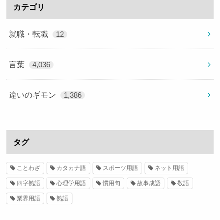
カテゴリ
就職・転職
12
言葉
4,036
違いのギモン
1,386
タグ
ことわざ
カタカナ語
スポーツ用語
ネット用語
四字熟語
心理学用語
慣用句
故事成語
敬語
業界用語
熟語