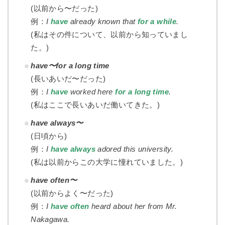
(以前から〜だった)
例：
I
have
already known that
for a while
.
(私はその件について、以前から知っていまし
た。)
have〜for a long time
(長いあいだ〜だった)
例：
I
have
worked here
for
a long time
.
(私はここで長いあいだ働いてきた。)
have always〜
(日頃から)
例：
I
have always
adored this university.
(私は以前からこの大学に憧れていました。)
have often〜
(以前からよく〜だった)
例：
I
have often
heard about her from Mr.
Nakagawa.