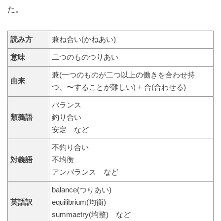
た。
読み方
兼ね合い(かねあい)
意味
二つのものつりあい
兼(一つのものが二つ以上の働きを合わせ持
由来
つ、〜することが難しい) + 合(合わせる)
バランス
類義語
釣り合い
安定 など
不釣り合い
対義語
不均衡
アンバランス など
balance(つりあい)
英語訳
equilibrium(均衡)
summaetry(均整) など