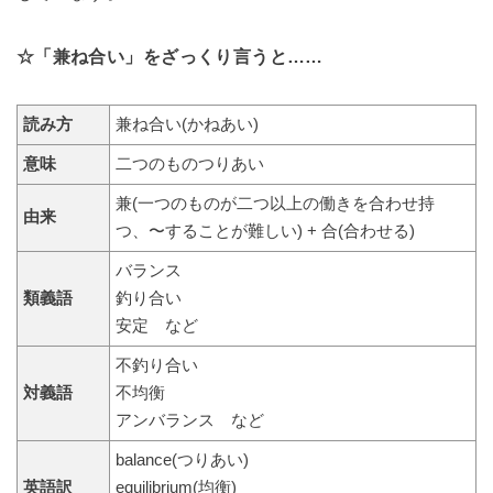
☆「兼ね合い」をざっくり言うと……
読み方
兼ね合い(かねあい)
意味
二つのものつりあい
兼(一つのものが二つ以上の働きを合わせ持
由来
つ、〜することが難しい) + 合(合わせる)
バランス
類義語
釣り合い
安定 など
不釣り合い
対義語
不均衡
アンバランス など
balance(つりあい)
英語訳
equilibrium(均衡)