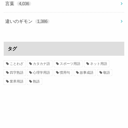
言葉
4,036
違いのギモン
1,386
タグ
ことわざ
カタカナ語
スポーツ用語
ネット用語
四字熟語
心理学用語
慣用句
故事成語
敬語
業界用語
熟語