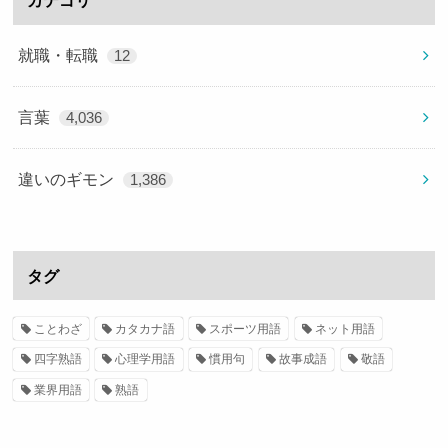
カテゴリ
就職・転職
12
言葉
4,036
違いのギモン
1,386
タグ
ことわざ
カタカナ語
スポーツ用語
ネット用語
四字熟語
心理学用語
慣用句
故事成語
敬語
業界用語
熟語