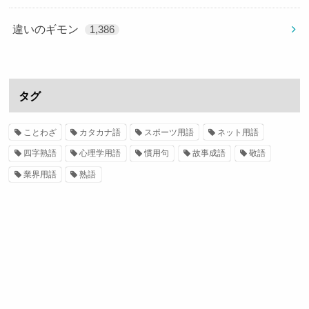
違いのギモン
1,386
タグ
ことわざ
カタカナ語
スポーツ用語
ネット用語
四字熟語
心理学用語
慣用句
故事成語
敬語
業界用語
熟語