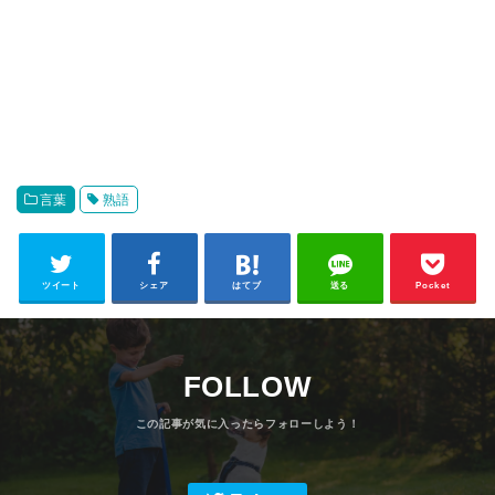
言葉
熟語
ツイート
シェア
はてブ
送る
Pocket
FOLLOW