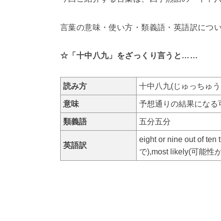
言葉の意味・使い方・類義語・英語訳につ
☆「十中八九」をざっくり言うと……
読み方
十中八九(じゅっちゅう
意味
予想通りの結果になる
類義語
五分五分
eight or nine out 
英語訳
で),most likely(可