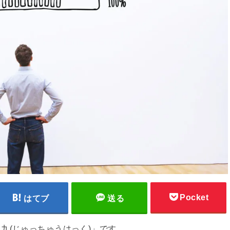
Pocket
はてブ
送る
九(じゅっちゅうはっく)」です。