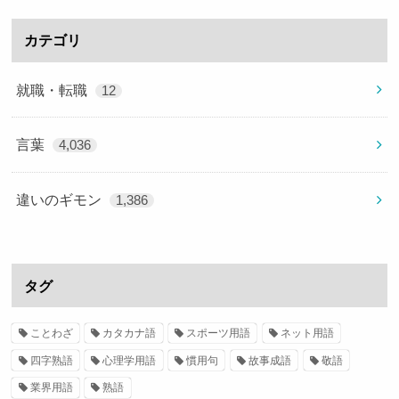
カテゴリ
就職・転職
12
言葉
4,036
違いのギモン
1,386
タグ
ことわざ
カタカナ語
スポーツ用語
ネット用語
四字熟語
心理学用語
慣用句
故事成語
敬語
業界用語
熟語