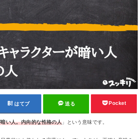
Pocket
はてブ
送る
が暗い人。内向的な性格の人
」という意味です。