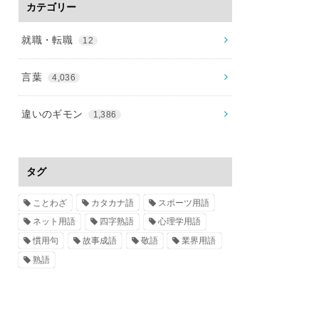
カテゴリー
就職・転職
12
言葉
4,036
違いのギモン
1,386
タグ
ことわざ
カタカナ語
スポーツ用語
ネット用語
四字熟語
心理学用語
慣用句
故事成語
敬語
業界用語
熟語