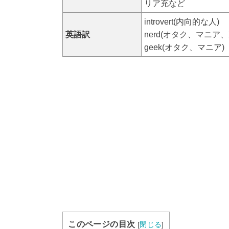
リア充など
introvert(内向的な人)
英語訳
nerd(オタク、マニア
geek(オタク、マニア)
このページの目次
[
閉じる
]