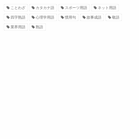
ことわざ
カタカナ語
スポーツ用語
ネット用語
四字熟語
心理学用語
慣用句
故事成語
敬語
業界用語
熟語