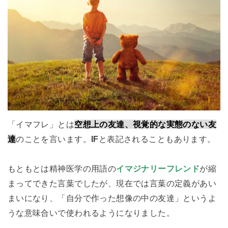
「イマフレ」とは
空想上の友達、視覚的な実態のない友
達
のことを言います。
IF
と表記されることもあります。
もともとは精神医学の用語の
イマジナリーフレンド
が縮
まってできた言葉でしたが、現在では言葉の定義があい
まいになり、「自分で作った想像の中の友達」というよ
うな意味合いで使われるようになりました。