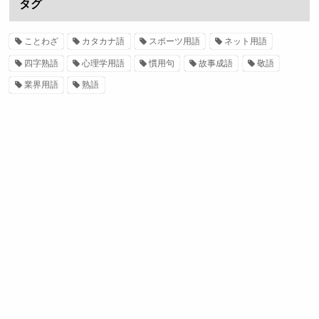
タグ
ことわざ
カタカナ語
スポーツ用語
ネット用語
四字熟語
心理学用語
慣用句
故事成語
敬語
業界用語
熟語