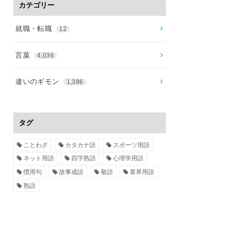
カテゴリー
就職・転職
12
言葉
4,036
違いのギモン
1,386
タグ
ことわざ
カタカナ語
スポーツ用語
ネット用語
四字熟語
心理学用語
慣用句
故事成語
敬語
業界用語
熟語