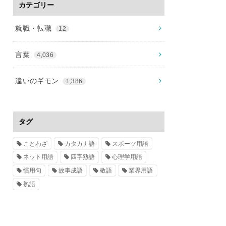
カテゴリー
就職・転職
12
言葉
4,036
違いのギモン
1,386
タグ
ことわざ
カタカナ語
スポーツ用語
ネット用語
四字熟語
心理学用語
慣用句
故事成語
敬語
業界用語
熟語