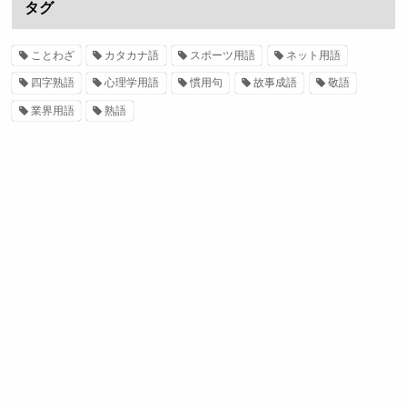
タグ
ことわざ
カタカナ語
スポーツ用語
ネット用語
四字熟語
心理学用語
慣用句
故事成語
敬語
業界用語
熟語