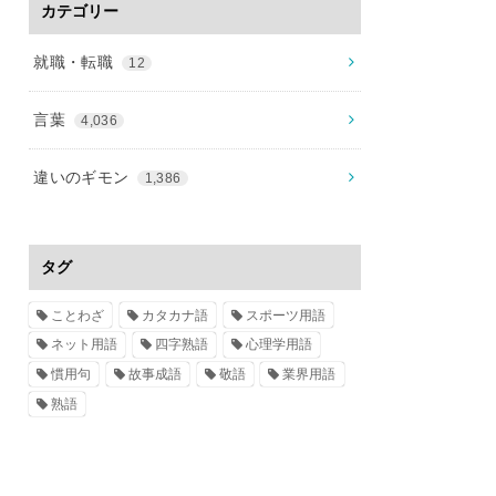
カテゴリー
就職・転職
12
言葉
4,036
違いのギモン
1,386
タグ
ことわざ
カタカナ語
スポーツ用語
ネット用語
四字熟語
心理学用語
慣用句
故事成語
敬語
業界用語
熟語