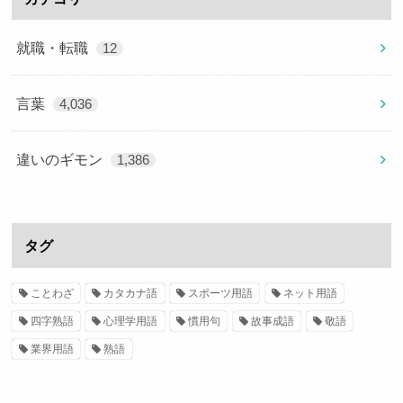
就職・転職
12
言葉
4,036
違いのギモン
1,386
タグ
ことわざ
カタカナ語
スポーツ用語
ネット用語
四字熟語
心理学用語
慣用句
故事成語
敬語
業界用語
熟語