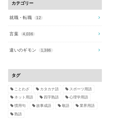
カテゴリー
就職・転職
12
言葉
4,036
違いのギモン
1,386
タグ
ことわざ
カタカナ語
スポーツ用語
ネット用語
四字熟語
心理学用語
慣用句
故事成語
敬語
業界用語
熟語