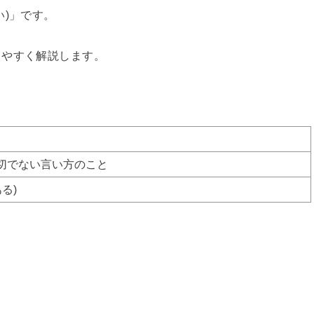
い)」です。
りやすく解説します。
切でない言い方のこと
ある)