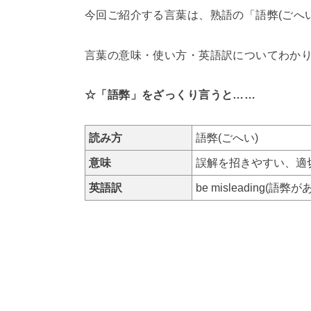
今回ご紹介する言葉は、熟語の「語弊(ごへ
言葉の意味・使い方・英語訳についてわか
☆「語弊」をざっくり言うと……
読み方
語弊(ごへい)
意味
誤解を招きやすい、適
英語訳
be misleading(語弊が