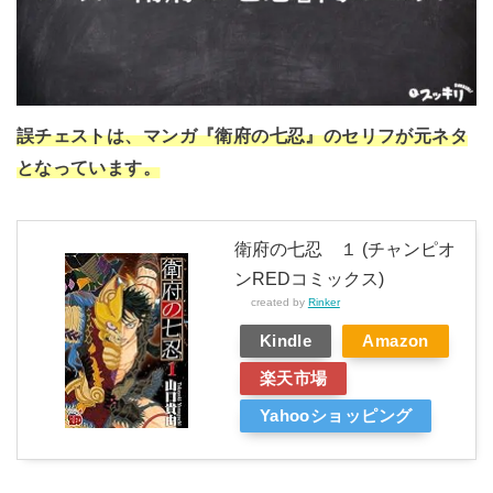
誤チェストは、マンガ『衛府の七忍』のセリフが元ネタ
となっています。
衛府の七忍 １ (チャンピオ
ンREDコミックス)
created by
Rinker
Kindle
Amazon
楽天市場
Yahooショッピング