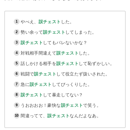
やべえ、
誤チェスト
した。
勢い余って
誤チェスト
してしまった。
誤チェスト
してもバレないかな？
対戦相手間違えて
誤チェスト
した。
話しかける相手を
誤チェスト
して恥ずかしい。
戦闘で
誤チェスト
して役立たず扱いされた。
急に
誤チェスト
してびっくりした。
誤チェスト
して暴走してない？
うおおおお！豪快な
誤チェスト
で笑う。
間違ってて、
誤チェスト
なんだよなあ。