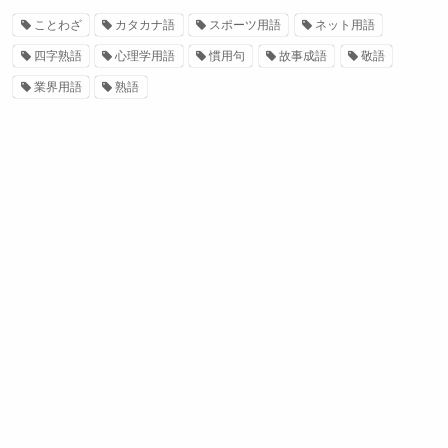
ことわざ
カタカナ語
スポーツ用語
ネット用語
四字熟語
心理学用語
慣用句
故事成語
敬語
業界用語
熟語