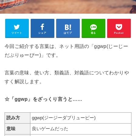
ツイート
シェア
はてブ
送る
Pocket
今回ご紹介する言葉は、ネット用語の「ggwp(じーじー
だぶりゅーぴー)」です。
言葉の意味、使い方、類義語、対義語についてわかりや
すく解説します。
☆「ggwp」をざっくり言うと……
読み方
ggwp(ジージーダブリューピー)
意味
良いゲームだった