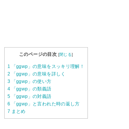
このページの目次
[
閉じる
]
1
「ggwp」の意味をスッキリ理解！
2
「ggwp」の意味を詳しく
3
「ggwp」の使い方
4
「ggwp」の類義語
5
「ggwp」の対義語
6
「ggwp」と言われた時の返し方
7
まとめ