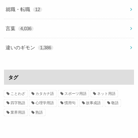
就職・転職
12
言葉
4,036
違いのギモン
1,386
タグ
ことわざ
カタカナ語
スポーツ用語
ネット用語
四字熟語
心理学用語
慣用句
故事成語
敬語
業界用語
熟語