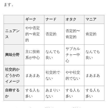
ます。
ギーク
ナード
オタク
マニア
やや否定
ニュアン
否定的〜
的〜肯定
否定的
肯定的
ス
肯定的
的
サブカル
主に技術
なんでも
なんでも
興味分野
チャー中
系が中心
良い
良い
心
社交的か
社交的で
やや社交
どうかの
まあまあ
まあまあ
ない
的でない
イメージ
自称する
する人も
あまりい
する人も
する人も
か
多い
ない
多い
多い