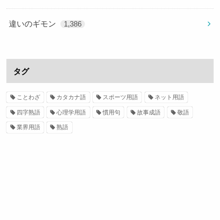
違いのギモン
1,386
タグ
ことわざ
カタカナ語
スポーツ用語
ネット用語
四字熟語
心理学用語
慣用句
故事成語
敬語
業界用語
熟語