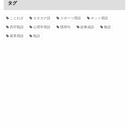
タグ
ことわざ
カタカナ語
スポーツ用語
ネット用語
四字熟語
心理学用語
慣用句
故事成語
敬語
業界用語
熟語