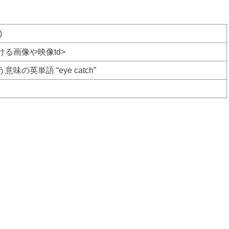
)
る画像や映像td>
の英単語 “eye catch”