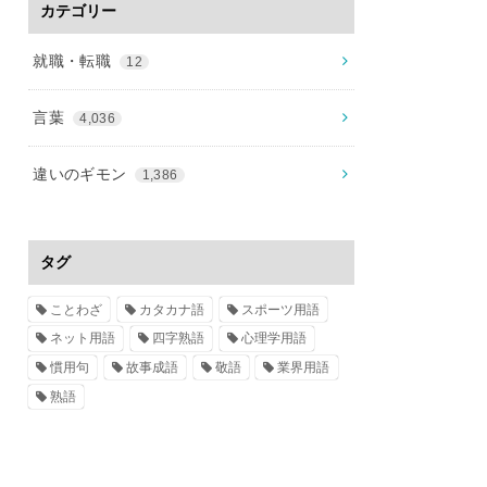
カテゴリー
就職・転職
12
言葉
4,036
違いのギモン
1,386
タグ
ことわざ
カタカナ語
スポーツ用語
ネット用語
四字熟語
心理学用語
慣用句
故事成語
敬語
業界用語
熟語