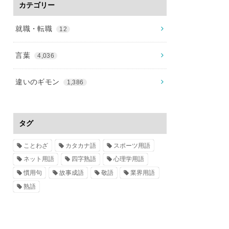
カテゴリー
就職・転職
12
言葉
4,036
違いのギモン
1,386
タグ
ことわざ
カタカナ語
スポーツ用語
ネット用語
四字熟語
心理学用語
慣用句
故事成語
敬語
業界用語
熟語