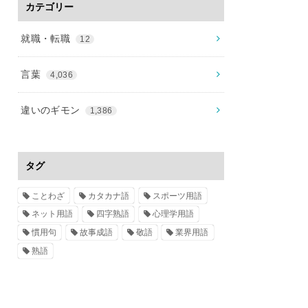
カテゴリー
就職・転職
12
言葉
4,036
違いのギモン
1,386
タグ
ことわざ
カタカナ語
スポーツ用語
ネット用語
四字熟語
心理学用語
慣用句
故事成語
敬語
業界用語
熟語