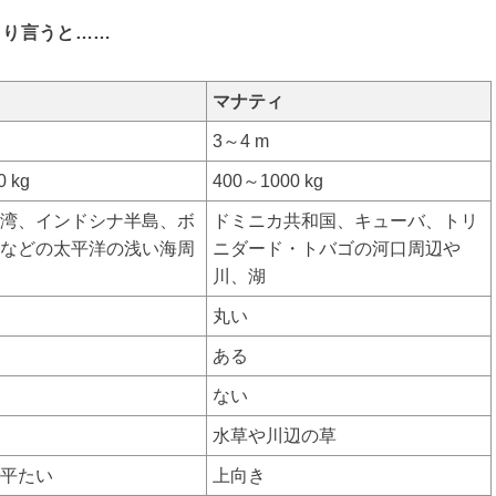
くり言うと……
マナティ
3～4 m
 kg
400～1000 kg
湾、インドシナ半島、ボ
ドミニカ共和国、キューバ、トリ
などの太平洋の浅い海周
ニダード・トバゴの河口周辺や
川、湖
丸い
ある
ない
水草や川辺の草
平たい
上向き