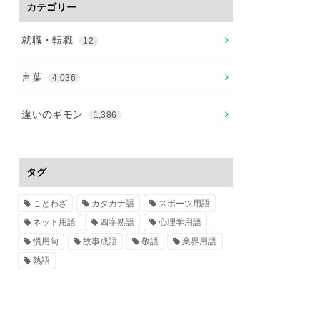
カテゴリー
就職・転職
12
言葉
4,036
違いのギモン
1,386
タグ
ことわざ
カタカナ語
スポーツ用語
ネット用語
四字熟語
心理学用語
慣用句
故事成語
敬語
業界用語
熟語