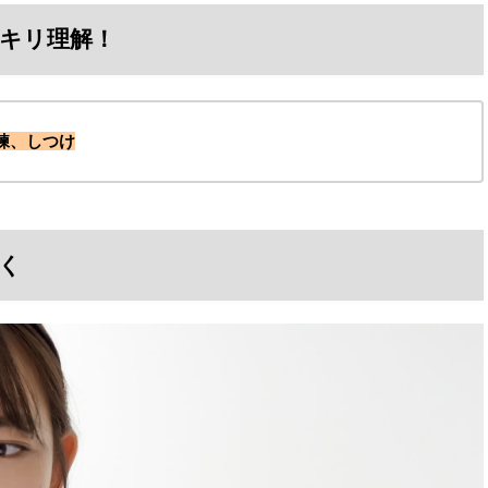
キリ理解！
練、しつけ
く