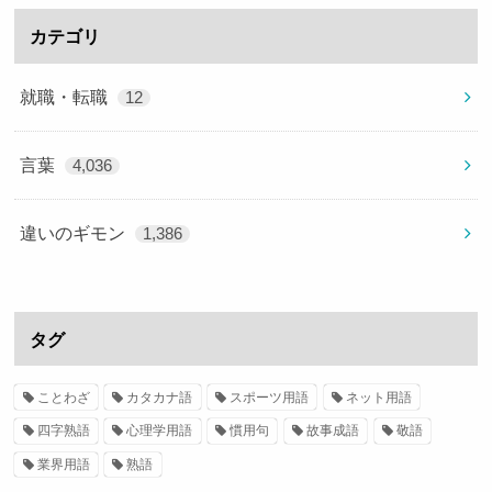
カテゴリ
就職・転職
12
言葉
4,036
違いのギモン
1,386
タグ
ことわざ
カタカナ語
スポーツ用語
ネット用語
四字熟語
心理学用語
慣用句
故事成語
敬語
業界用語
熟語