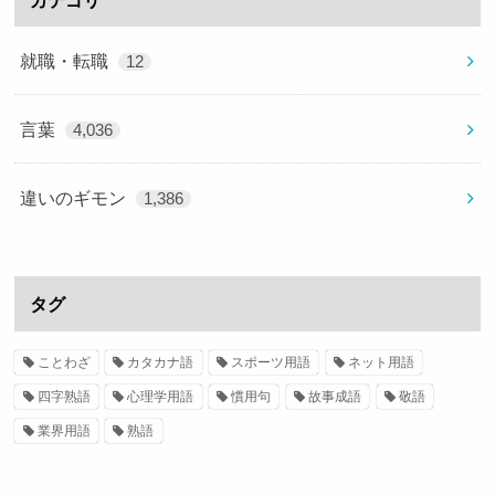
就職・転職
12
言葉
4,036
違いのギモン
1,386
タグ
ことわざ
カタカナ語
スポーツ用語
ネット用語
四字熟語
心理学用語
慣用句
故事成語
敬語
業界用語
熟語