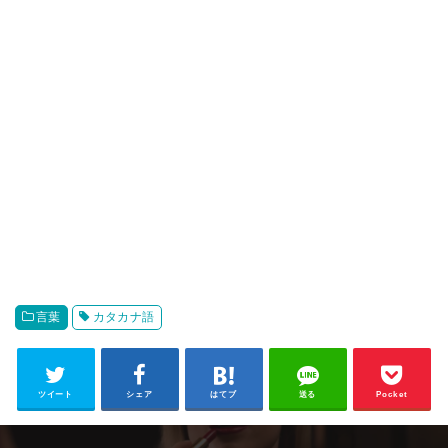
言葉
カタカナ語
ツイート
シェア
はてブ
送る
Pocket