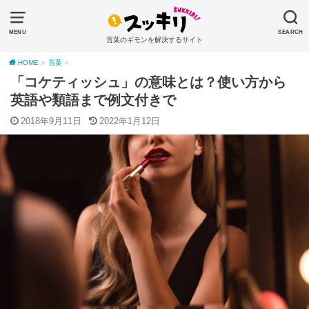
MENU
SEARCH
言葉のギモンを解決するサイト
HOME
言葉
「コケティッシュ」の意味とは？使い方から
英語や類語まで例文付きで
2018年9月11日
2022年1月12日