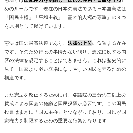
憲法とは
国家権力を制限し、国民の権利・自由を守る
た
めのルールです。現在の日本の憲法である日本国憲法は
「国民主権」「平和主義」「基本的人権の尊重」の３つ
を原則として掲げています。
憲法は国の最高法規であり、
法律の上位
に位置する存在
です。そのため特段の事情がない限り、憲法に反する内
容の法律を規定することはできません。これは歴史的に
見て、国家より弱い立場になりやすい国民を守るための
構造です。
また憲法を改正するためには、各議院の三分の二以上の
賛成による国会の発議と国民投票が必要です。この国民
投票はまさに「国民主権」とつながっており、国民が国
家権力を制限するための重要な行為となります。