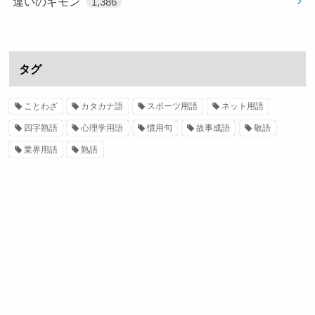
違いのギモン
1,386
タグ
ことわざ
カタカナ語
スポーツ用語
ネット用語
四字熟語
心理学用語
慣用句
故事成語
敬語
業界用語
熟語