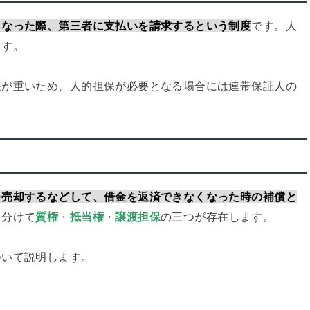
くなった際、第三者に支払いを請求するという制度
です。人
ます。
任が重いため、人的担保が必要となる場合には連帯保証人の
を売却するなどして、借金を返済できなくなった時の補償と
く分けて
質権
・
抵当権
・
譲渡担保
の三つが存在します。
ついて説明します。