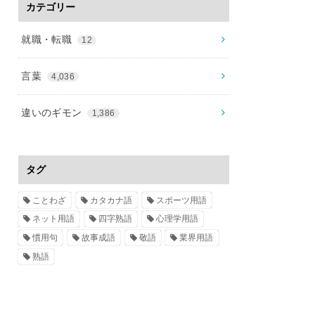
カテゴリー
就職・転職
12
言葉
4,036
違いのギモン
1,386
タグ
ことわざ
カタカナ語
スポーツ用語
ネット用語
四字熟語
心理学用語
慣用句
故事成語
敬語
業界用語
熟語