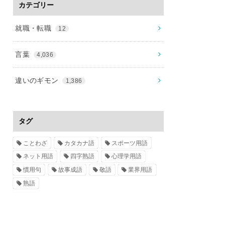
カテゴリー
就職・転職
12
言葉
4,036
違いのギモン
1,386
タグ
ことわざ
カタカナ語
スポーツ用語
ネット用語
四字熟語
心理学用語
慣用句
故事成語
敬語
業界用語
熟語