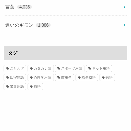
言葉
4,036
違いのギモン
1,386
タグ
ことわざ
カタカナ語
スポーツ用語
ネット用語
四字熟語
心理学用語
慣用句
故事成語
敬語
業界用語
熟語