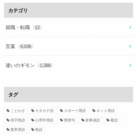
カテゴリ
就職・転職
12
言葉
4,036
違いのギモン
1,386
タグ
ことわざ
カタカナ語
スポーツ用語
ネット用語
四字熟語
心理学用語
慣用句
故事成語
敬語
業界用語
熟語