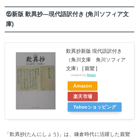
⑮新版 歎異抄―現代語訳付き (角川ソフィア文
庫)
歎異抄新版 現代語訳付き
（角川文庫 角川ソフィア
文庫） [ 親鸞 ]
created by
Rinker
Amazon
楽天市場
Yahooショッピング
「歎異抄(たんにしょう)」は、鎌倉時代に活躍した親鸞