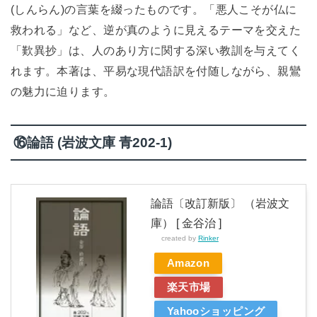
(しんらん)の言葉を綴ったものです。「悪人こそが仏に
救われる」など、逆が真のように見えるテーマを交えた
「歎異抄」は、人のあり方に関する深い教訓を与えてく
れます。本著は、平易な現代語訳を付随しながら、親鸞
の魅力に迫ります。
⑯論語 (岩波文庫 青202-1)
論語〔改訂新版〕 （岩波文
庫） [ 金谷治 ]
created by
Rinker
Amazon
楽天市場
Yahooショッピング