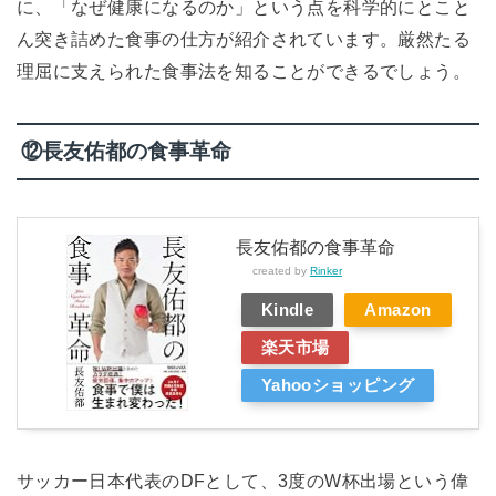
に、「なぜ健康になるのか」という点を科学的にとこと
ん突き詰めた食事の仕方が紹介されています。厳然たる
理屈に支えられた食事法を知ることができるでしょう。
⑫長友佑都の食事革命
長友佑都の食事革命
created by
Rinker
Kindle
Amazon
楽天市場
Yahooショッピング
サッカー日本代表のDFとして、3度のW杯出場という偉