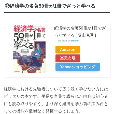
㉒経済学の名著50冊が1冊でざっと学べる
経済学の名著50冊が1冊でざ
っと学べる [ 蔭山克秀 ]
created by
Rinker
Amazon
楽天市場
Yahooショッピング
経済学における先駆者について広く浅く学びたい方には
ピッタリの本です。平易な言葉で綴られた内容は初心者
にも読み取りやすく、より深く経済を学ぶ前の踏み台と
しての機能を遺憾なく発揮するでしょう。