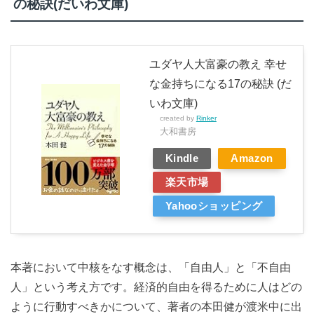
の秘訣(だいわ文庫)
ユダヤ人大富豪の教え 幸せ
な金持ちになる17の秘訣 (だ
いわ文庫)
created by
Rinker
大和書房
Kindle
Amazon
楽天市場
Yahooショッピング
本著において中核をなす概念は、「自由人」と「不自由
人」という考え方です。経済的自由を得るために人はどの
ように行動すべきかについて、著者の本田健が渡米中に出