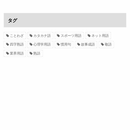
タグ
ことわざ
カタカナ語
スポーツ用語
ネット用語
四字熟語
心理学用語
慣用句
故事成語
敬語
業界用語
熟語