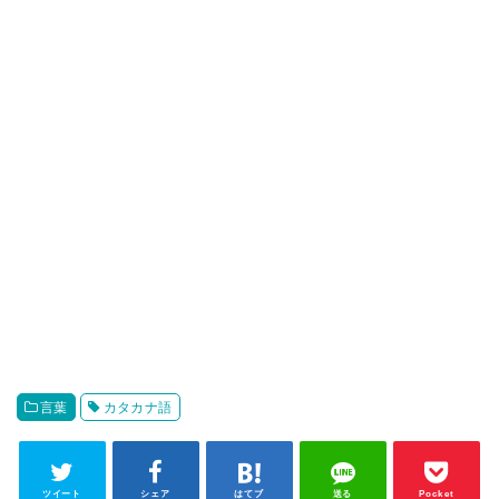
言葉
カタカナ語
ツイート
シェア
はてブ
送る
Pocket