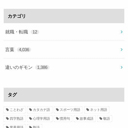
カテゴリ
就職・転職
12
言葉
4,036
違いのギモン
1,386
タグ
ことわざ
カタカナ語
スポーツ用語
ネット用語
四字熟語
心理学用語
慣用句
故事成語
敬語
業界用語
熟語