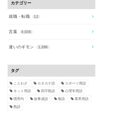
カテゴリー
就職・転職
12
言葉
4,036
違いのギモン
1,386
タグ
ことわざ
カタカナ語
スポーツ用語
ネット用語
四字熟語
心理学用語
慣用句
故事成語
敬語
業界用語
熟語