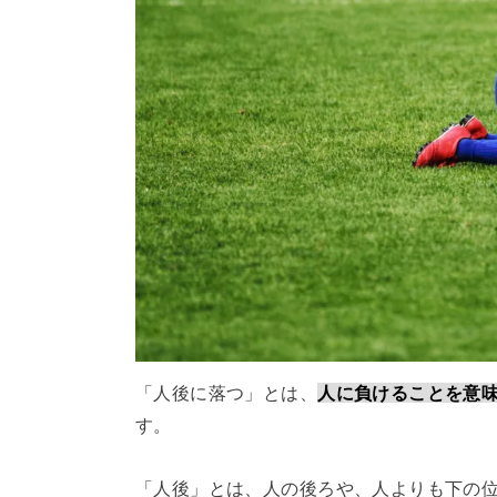
「人後に落つ」とは、
人に負けることを意
す。
「人後」とは、人の後ろや、人よりも下の