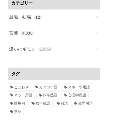
カテゴリー
就職・転職
12
言葉
4,036
違いのギモン
1,386
タグ
ことわざ
カタカナ語
スポーツ用語
ネット用語
四字熟語
心理学用語
慣用句
故事成語
敬語
業界用語
熟語