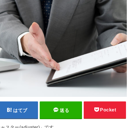
Pocket
はてブ
送る
ー(adjuster)」です。