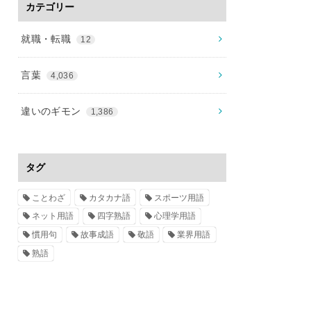
カテゴリー
就職・転職
12
言葉
4,036
違いのギモン
1,386
タグ
ことわざ
カタカナ語
スポーツ用語
ネット用語
四字熟語
心理学用語
慣用句
故事成語
敬語
業界用語
熟語